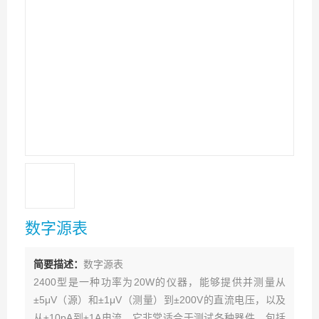
数字源表
简要描述：
数字源表
2400型是一种功率为20W的仪器，能够提供并测量从
±5μV（源）和±1μV（测量）到±200V的直流电压，以及
从±10pA到±1A电流。它非常适合于测试各种器件，包括