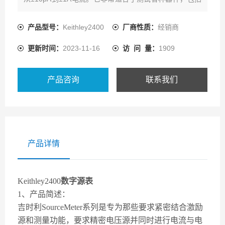
二极管、电阻、电阻网络、有源电路保护器件，以及便携
式电池供电设备和元件。它也可以用作系统电源和IDDQ
产品型号：
Keithley2400
厂商性质：
经销商
测试应用。
更新时间：
2023-11-16
访 问 量：
1909
产品咨询
联系我们
产品详情
Keithley2400
数字源表
1、产品简述：
吉时利SourceMeter系列是专为那些要求紧密结合激励
源和测量功能，要求精密电压源并同时进行电流与电