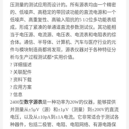
压测量的测试应用而设计的。所有源表均由一个精密
的、低噪声、高稳定的带回读功能的直流电源和一个
低噪声、高重复性、高输入阻抗的5 1/2位多功能表组
成，形成了紧凑的单通道直流参数测试仪。其功能相
当于电压源、电流源、电压表、电流表和电阻表的综
合体。通信、半导体、计算机、汽车与医疗行业的元
件与模块制造商都将发现，源表仪器对于各种特征分
析与生产过程测试都*实用价值。
? 详细描述
? 关联配件
? 资料下载
? 应用方案
? 信息
2400型
数字源表
是一种功率为20W的仪器，能够提供
并测量从±5μV（源）和±1μV（测量）到±200V的直流
电压，以及从±10pA到±1A电流。它非常适合于测试各
种器件，包括二极管、电阻、电阻网络、有源电路保