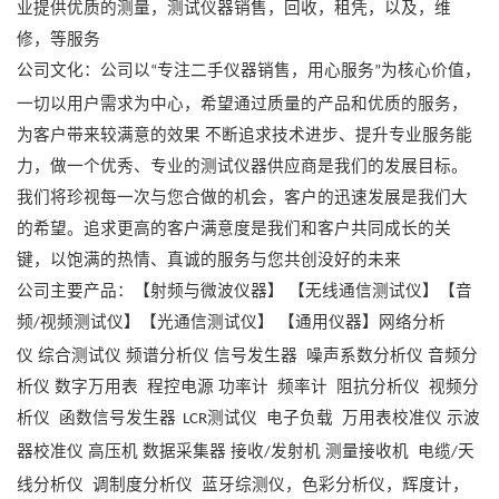
业提供优质的测量，测试仪器销售，回收，租凭，以及，维
修，等服务
公司文化：公司以
专注二手仪器销售，用心服务
为核心价值，
“
”
一切以用户需求为中心，希望通过质量的产品和优质的服务，
为客户带来较满意的效果
不断追求技术进步、提升专业服务能
力，做一个优秀、专业的测试仪器供应商是我们的发展目标。
我们将珍视每一次与您合做的机会，客户的迅速发展是我们大
的希望。追求更高的客户满意度是我们和客户共同成长的关
键，以饱满的热情、真诚的服务与您共创没好的未来
公司主要产品：【射频与微波仪器】
【无线通信测试仪】【音
频
视频测试仪】【光通信测试仪】
【通用仪器】网络分析
/
仪
综合测试仪
频谱分析仪
信号发生器
噪声系数分析仪
音频分
析仪
数字万用表
程控电源
功率计
频率计
阻抗分析仪
视频分
析仪
函数信号发生器
测试仪
电子负载
万用表校准仪
示波
LCR
器校准仪
高压机
数据采集器
接收
发射机
测量接收机
电缆
天
/
/
线分析仪
调制度分析仪
蓝牙综测仪，色彩分析仪，辉度计，