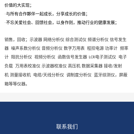
价值的大实现；
·与所有合作夥伴一起成长，分享成长的价值；
·不忘关爱社会、回馈社会，以身作则，推动行业的健康发展；
销售，回收；示波器
网络分析仪
综合测试仪
频谱分析仪
信号发生
器
噪声系数分析仪
音频分析仪
数字万用表
程控电源
功率计
频率
计
阻抗分析仪
视频分析仪
函数信号发生器
电子测试仪
电子
LCR
负载
万用表校准仪
示波器校准仪
高压机
数据采集器
接收
发射
/
机
测量接收机
电缆
天线分析仪
调制度分析仪
蓝牙综测仪，屏蔽
/
箱等等仪器。
联系我们