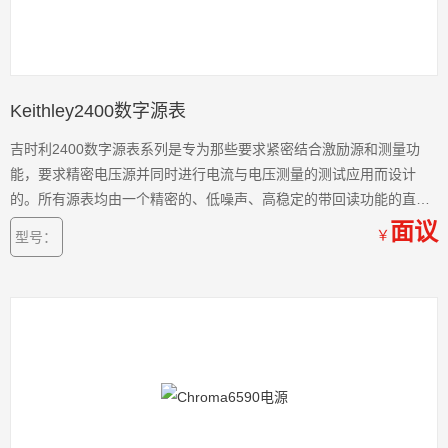
Keithley2400数字源表
吉时利2400数字源表系列是专为那些要求紧密结合激励源和测量功
能，要求精密电压源并同时进行电流与电压测量的测试应用而设计
的。所有源表均由一个精密的、低噪声、高稳定的带回读功能的直流
电源和一个低噪声、高重复性、高输入阻抗的5 12位多功能表组成，
面议
￥
型号：
形成了紧凑的单通道直流参数测试仪。其功能相当于电压源、电流
源、电压表、电流表和电阻表的综合体。通信、半导体、计算机、汽
车与医疗