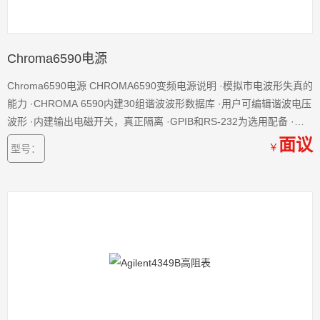
Chroma6590电源
Chroma6590电源 CHROMA6590变频电源说明 ·模拟市电波形失真的
能力 ·CHROMA 6590内建30组谐波波形数据库 ·用户可编辑谐波电压
波形 ·内建输出电磁开关，真正隔离 ·GPIB和RS-232为选用配备 ·用
户默认电压、频率组合单键控制输出 ·输出变化时产生TTL讯号，提供
面议
￥
型号：
自动测试系统使用 ·CHROMA6590远方程控之模拟信号控制接口（选
购配备） ·内建直接数字频率合成