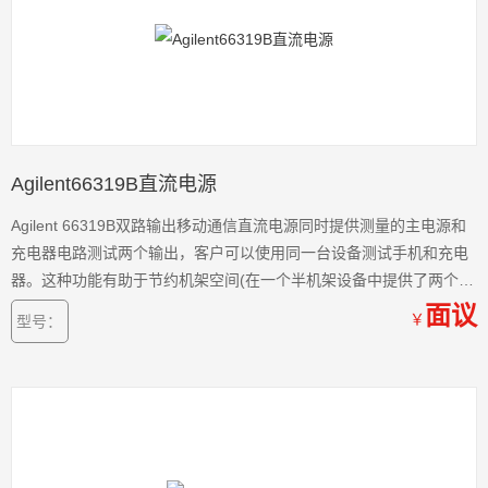
Agilent66319B直流电源
Agilent 66319B双路输出移动通信直流电源同时提供测量的主电源和
充电器电路测试两个输出，客户可以使用同一台设备测试手机和充电
器。这种功能有助于节约机架空间(在一个半机架设备中提供了两个输
出)，而不需两个单独的电源。杰出的电压瞬时响应使得测试线中瞬态
面议
￥
型号：
电压下降导致的设备关断达到最小，保证了最大测试系统吞吐量。
66319B提供了安捷伦研制的一种新功能，使得蜂窝电话
Agilent66319B直流