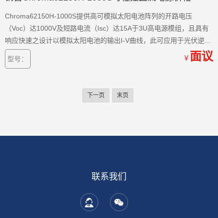
Chroma62150H-1000S提供高可模拟太阳电池阵列的开路电压
（Voc）达1000V及短路电流（Isc）达15A于3U高电源模组，且具有
响应快速之设计以模拟太阳电池的输出I-V曲线，此可应用于光伏逆变
器、微逆变器及太阳能充电器的大功率追踪（MPPT）效能测试。
面议
￥
型号：
下一页
末页
联系我们