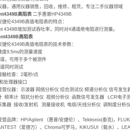
仪器，通用仪器销售，回收，维修，租凭，专注二手仪器领域
ent4349B高阻表
二手惠普HP4349B
安捷伦4349B高值电阻表的特点：
lent 4349B增加测试吞吐率，同时对4通道绝电阻进行测量。
lent4349B高阻表
安捷伦4349B高值电阻表的技术参数：
度9.5ms的测量速度
通道，可用于多个被测件
通道同时测试
接触检查：2毫秒/点
B和处理器接口
经营仪器：示波器 网络分析仪 综合测试仪 频谱分析仪 信号发生
计 频率计 阻抗分析仪 视频分析仪 函数信号发生器 LCR电子
采集器 接收/发射机 测量接收机 电缆/天线分析仪 调制度分析
营品牌：HP/Agilent （惠普/安捷伦）、Tektronix(泰克)，FL
ANTEST（爱德万）、Chroma可罗马，KIKUSUI（菊水）、LEA