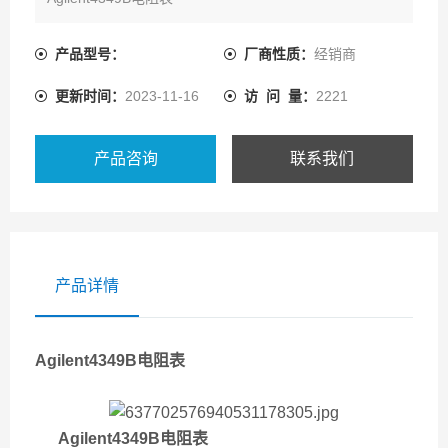
美国安捷伦4349B高值电阻表的技术参数：
产品型号：
厂商性质：
经销商
更新时间：
2023-11-16
访 问 量：
2221
测量速度9.5ms的测量速度
4个通道，可用于多个被测件
产品咨询
联系我们
4个通道同时测试
快速接触检查：2毫秒/点
产品详情
GPIB和处理器接口
Agilent4349B电阻表
Agilent4349B电阻表