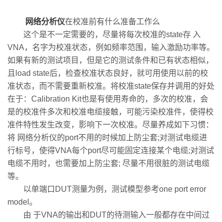
网络分析仪
在校准前有什么准备工作么
这个是不一定需要的，尽量将每次校准的state存 入
VNA，名字为校准状态，例如频率范围，输入激励功率等。
如果有新的测试项目，但是它的测试条件和已有状态相似，
且load state后，检查校准状态良好，就可用使用以前的校
准状态，而不需要重新校准。将校准state保存并调用的好处
在于：Calibration Kit也是有使用寿命的，多次的校准，会
是的校准件多次和校准电缆接触，可能污染校准件，使得校
准件特性发生改变，影响下一次校准。尽量养成如下习惯：
将 网络分析仪的port不用的时候加上防尘套;对测试电缆进
行标号，使得VNA每个port尽可能固定连接某个电缆;对测试
电缆不用时，也需要加上防尘套; 尽量不用很脏的测试电缆
等。
以单端口DUT测量为例，测试模型参考one port error
model。
由 于VNA的输出和DUT的待测输入一般都存在中间过