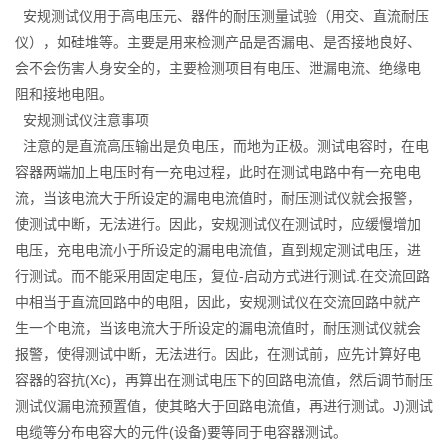
安规测试仪用于高电压元、器件的耐压测量试验（用交、直流耐压
仪），如硅堆等。主要是用来检测产品是否漏电、是否接地良好、
会不会伤害人身安全的，主要检测项目有电压、泄漏电流、绝缘电
阻和接地电阻。
安规测试仪注意事项
注意的是直流高压输出是负电压，而地为正极。测试电容时，在电
容器两端加上电压时有一充电过程，此时在测试电路中有一充电电
流，当该电流大于所设定的漏电电流值时，耐压测试仪就会报警，
使测试中断，无法进行。因此，安规测试仪在测试时，应缓慢增加
电压，充电电流小于所设定的漏电电流值，直到规定测试电压，进
行测试。而不能采用固定电压，复位-启动方式进行测试.在交流回路
中相当于直流回路中的电阻，因此，安规测试仪在交流回路中就产
生一个电流，当该电流大于所设定的漏电流值时，耐压测试仪就会
报警，使得测试中断，无法进行。因此，在测试前，应先计算好电
容器的容抗(Xc)，再算出在测试电压下的回路电流值，然后调节耐压
测试仪漏电流预置值，使其略大于回路电流值，再进行测试。J)测试
电缆等分布电容大的元件(设备)要等同于电容器测试。