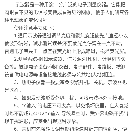
示波器是一种用途十分广泛的电子测量仪器。它能把
肉眼看不见的电信号变换成看得见的图象，便于人们研究各
种电现象的变化过程。
使用注意事项如下：
1.通用示波器通过调节亮度和聚焦旋钮使光点直径小以
使波形清晰，减小测试误差;不要使光点停留在一点不动，
否则电子束轰击一点宜在荧光屏上形成暗斑，损坏荧光屏。
2.测量系统-例如示波器、信号源;打印机、计算机等设
备等。被测电子设备-例如仪器、电子部件、电路板、被测
设备供电电源等设备接地线必须与公共地(大地)相连。
3、热电子仪器一般要避免频繁开机、关机，示波器也
是这样。
4、如果发现波形受外界干扰，可将示波器外壳接地。
5、“Y输入”的电压不可太高，以免损坏仪器，在大衰减
时也不能超过400V.“Y输入”导线悬空时，受外界电磁干扰出
现干扰波形，应避免出现这种现象。
6、关机前先将辉度调节旋钮沿逆时针方向转到底，使