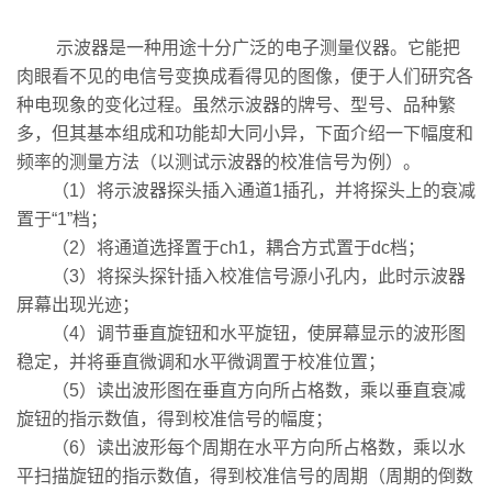
示波器是一种用途十分广泛的电子测量仪器。它能把
肉眼看不见的电信号变换成看得见的图像，便于人们研究各
种电现象的变化过程。虽然示波器的牌号、型号、品种繁
多，但其基本组成和功能却大同小异，下面介绍一下幅度和
频率的测量方法（以测试示波器的校准信号为例）。
（1）将示波器探头插入通道1插孔，并将探头上的衰减
置于“1”档；
（2）将通道选择置于ch1，耦合方式置于dc档；
（3）将探头探针插入校准信号源小孔内，此时示波器
屏幕出现光迹；
（4）调节垂直旋钮和水平旋钮，使屏幕显示的波形图
稳定，并将垂直微调和水平微调置于校准位置；
（5）读出波形图在垂直方向所占格数，乘以垂直衰减
旋钮的指示数值，得到校准信号的幅度；
（6）读出波形每个周期在水平方向所占格数，乘以水
平扫描旋钮的指示数值，得到校准信号的周期（周期的倒数