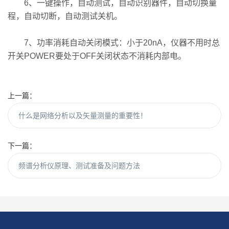
6、一键操作，自动测试，自动识别器件，自动切换量
程，自动切断，自动测试关机。
7、功率消耗自动关闭模式：小于20nA，仪器不用时总
开关POWER要处于OFF关闭状态不消耗内部电。
上一篇：
什么是网络分析以及矢量测量的重要性！
下一篇：
频谱分析仪原理、测试准备及问题方法