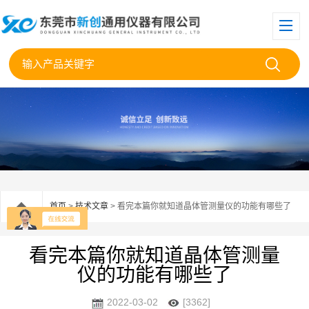
首页
>
技术文章
> 看完本篇你就知道晶体管测量仪的功能有哪些了
看完本篇你就知道晶体管测量
仪的功能有哪些了
2022-03-02
[3362]