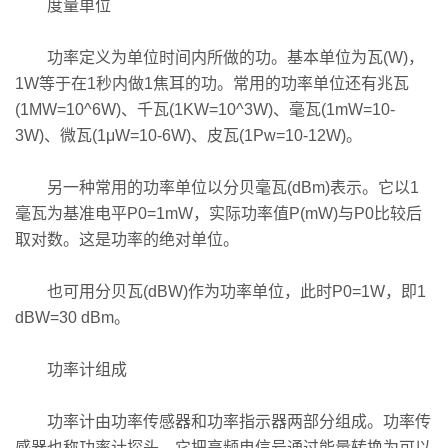
度量单位
功率定义为单位时间内所做的功。基本单位为瓦(W)，
1W等于在1秒内做1焦耳的功。常用的功率单位还有兆瓦
(1MW=10^6W)、千瓦(1KW=10^3W)、毫瓦(1mW=10-
3W)、微瓦(1μW=10-6W)、皮瓦(1Pw=10-12W)。
另一种常用的功率单位以分贝毫瓦(dBm)表示。它以1
毫瓦为基准电平P0=1mW，实际功率值P(mW)与P0比较后
取对数。这是功率的绝对单位。
也可用分贝瓦(dBW)作为功率单位，此时P0=1W，即1
dBW=30 dBm。
功率计组成
功率计由功率传感器和功率指示器两部分组成。功率传
感器也称功率计探头，它把高频电信号通过能量转换为可以