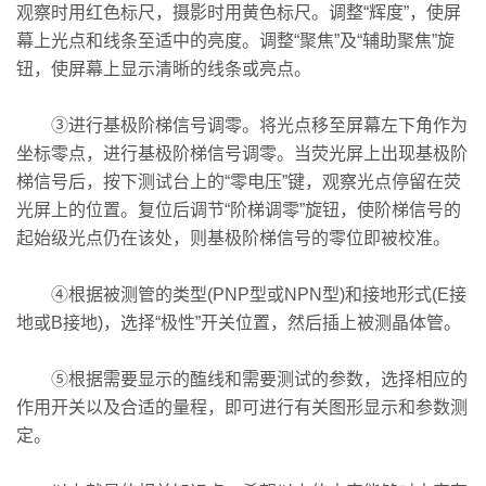
观察时用红色标尺，摄影时用黄色标尺。调整“辉度”，使屏
幕上光点和线条至适中的亮度。调整“聚焦”及“辅助聚焦”旋
钮，使屏幕上显示清晰的线条或亮点。
③进行基极阶梯信号调零。将光点移至屏幕左下角作为
坐标零点，进行基极阶梯信号调零。当荧光屏上出现基极阶
梯信号后，按下测试台上的“零电压”键，观察光点停留在荧
光屏上的位置。复位后调节“阶梯调零”旋钮，使阶梯信号的
起始级光点仍在该处，则基极阶梯信号的零位即被校准。
④根据被测管的类型(PNP型或NPN型)和接地形式(E接
地或B接地)，选择“极性”开关位置，然后插上被测晶体管。
⑤根据需要显示的醢线和需要测试的参数，选择相应的
作用开关以及合适的量程，即可进行有关图形显示和参数测
定。