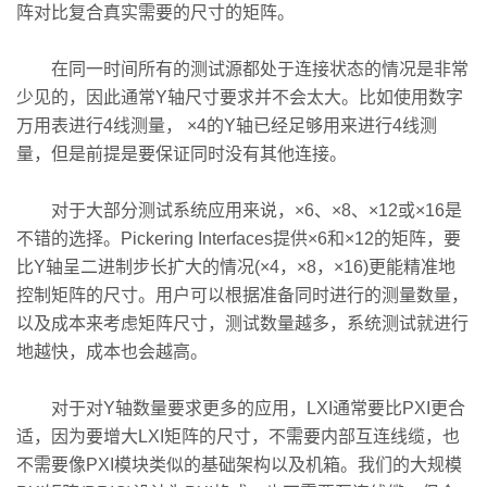
阵对比复合真实需要的尺寸的矩阵。
在同一时间所有的测试源都处于连接状态的情况是非常
少见的，因此通常Y轴尺寸要求并不会太大。比如使用数字
万用表进行4线测量， ×4的Y轴已经足够用来进行4线测
量，但是前提是要保证同时没有其他连接。
对于大部分测试系统应用来说，×6、×8、×12或×16是
不错的选择。Pickering Interfaces提供×6和×12的矩阵，要
比Y轴呈二进制步长扩大的情况(×4，×8，×16)更能精准地
控制矩阵的尺寸。用户可以根据准备同时进行的测量数量，
以及成本来考虑矩阵尺寸，测试数量越多，系统测试就进行
地越快，成本也会越高。
对于对Y轴数量要求更多的应用，LXI通常要比PXI更合
适，因为要增大LXI矩阵的尺寸，不需要内部互连线缆，也
不需要像PXI模块类似的基础架构以及机箱。我们的大规模