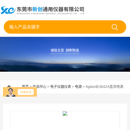
首页
>
产品中心
>
电子仪器仪表
>
电源
> AgilentE3642A直流电源