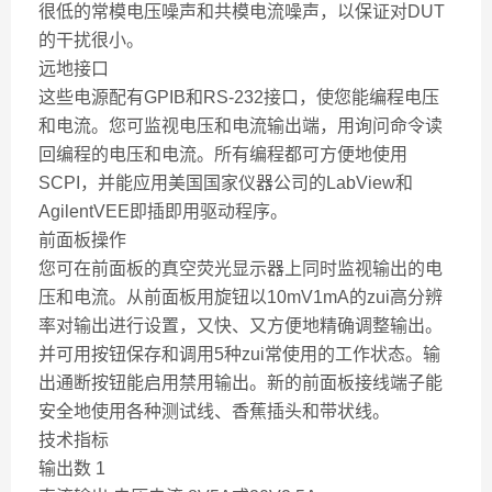
很低的常模电压噪声和共模电流噪声，以保证对DUT
的干扰很小。
远地接口
这些电源配有GPIB和RS-232接口，使您能编程电压
和电流。您可监视电压和电流输出端，用询问命令读
回编程的电压和电流。所有编程都可方便地使用
SCPI，并能应用美国国家仪器公司的LabView和
AgilentVEE即插即用驱动程序。
前面板操作
您可在前面板的真空荧光显示器上同时监视输出的电
压和电流。从前面板用旋钮以10mV1mA的zui高分辨
率对输出进行设置，又快、又方便地精确调整输出。
并可用按钮保存和调用5种zui常使用的工作状态。输
出通断按钮能启用禁用输出。新的前面板接线端子能
安全地使用各种测试线、香蕉插头和带状线。
技术指标
输出数 1