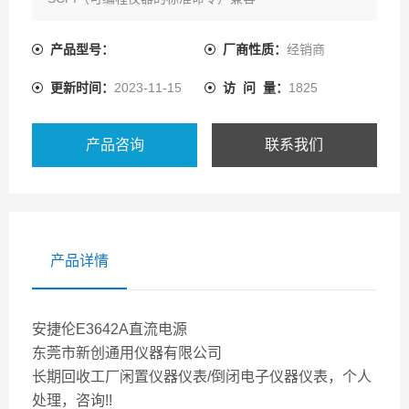
·前面板和后面板输出端子
·过压保护
产品型号：
厂商性质：
经销商
·后面板输出时的远地检测
更新时间：
2023-11-15
访 问 量：
1825
该系列单路输出、双量程电源包括30W，50W和80W的各
型号。作为通用电源，这些可编程电源以令人吃惊的价格
提供系统电源的性能。
产品咨询
联系我们
产品详情
安捷伦E3642A直流电源
东莞市新创通用仪器有限公司
长期回收工厂闲置仪器仪表/倒闭电子仪器仪表，个人
处理，咨询!!