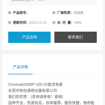
电流输出范围 0 ~ 120A ;
功率输出范围 600W, 1200W, 2400W, 5000W
产品型号：
厂商性质：
经销商
数字旋钮、键盘及功能按钮操作
更新时间：
2023-11-15
访 问 量：
3095
高功率因素到 0.95
产品咨询
联系我们
产品详情
Chroma62006P-100-25直流电源
东莞市新创通用仪器有限公司
我们的优势：(咨询请来电！谢谢)
品种齐全，货源充足，存库雄厚，服务快捷，维修能