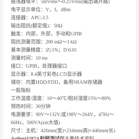
振荡器电平：5mVrms～0.25Vrms(输出端开路)
电平显示单位：V，I，dBm
连接器：APC-3.5
输出阻抗(额定值)：50Ω
触发：内部，外部，手动和GPIB
阻抗测量范围：200 mΩ～3 kΩ
基本测量精度：|Z|:1%；D:0.01
测量时间：10 ms
接口：GPIB，处理器接口
显示器：8.4英寸彩色LCD显示器
储存：内置HDD/FDD，备用SRAM存储器
一般指标
工作温度/湿度：10～40℃/相对湿度15%～80%
预热时间：30分钟
电源要求：90V～132V,或198V～264V，47Hz～
66Hz，500VA(zui大值)
尺寸：主机：426mm(宽)×234mm(高)×446mm(长)
Agilent4287A射频测试仪
主要技术资料