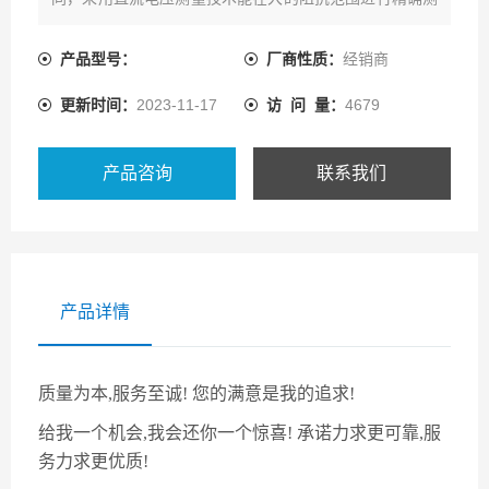
量。
技术指标
产品型号：
厂商性质：
经销商
测量参数：|Z|，|Y|，L，C, R，D, Q, X，G，B，θ
更新时间：
2023-11-17
访 问 量：
4679
测量电路形式：串联和并联
工作频率：1 MHz～3 GHz
频率分辨率：10 kHz
产品咨询
联系我们
产品详情
质量为本,服务至诚! 您的满意是我的追求!
给我一个机会,我会还你一个惊喜! 承诺力求更可靠,服
务力求更优质!