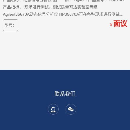
产品指标： 现场进行测试，测试质量可达实验室等级
Agilent35670A动态信号分析仪 HP35670A可在各种现场进行测试，
测试质量可达实验室等级，比如在小汽车测试轨上，或飞过城市上空
面议
￥
型号：
时，或在潜艇狭窄的密闭舱内。它的体积很小，可以放在飞机座位现
面。
联系我们