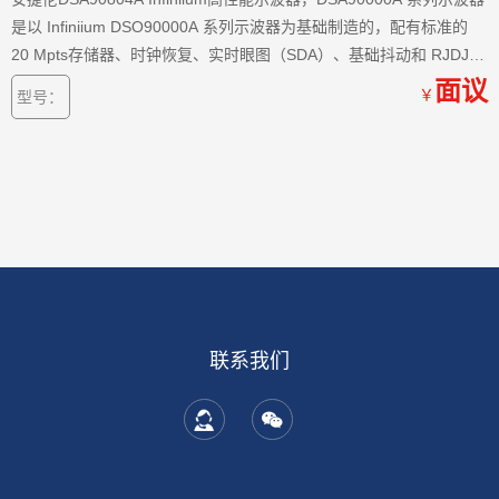
是以 Infiniium DSO90000A 系列示波器为基础制造的，配有标准的
20 Mpts存储器、时钟恢复、实时眼图（SDA）、基础抖动和 RJDJ
隔离（EZJIT+）、带宽降噪软件，为您调试很复杂的信号提供很好工
面议
￥
型号：
具。安捷伦DSA90804A示波器
联系我们