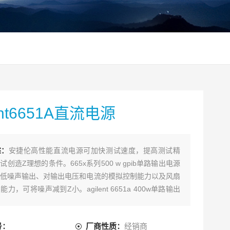
ent6651A直流电源
述：
安捷伦高性能直流电源可加快测试速度，提高测试精
试创造Z理想的条件。665x系列500 w gpib单路输出电源
低噪声输出、对输出电压和电流的模拟控制能力以及风扇
力，可将噪声减到Z小。agilent 6651a 400w单路输出
款用于自动测试的快速灵活的电源，可通过快速向上或向
提高测试吞吐量。
号：
厂商性质：
经销商