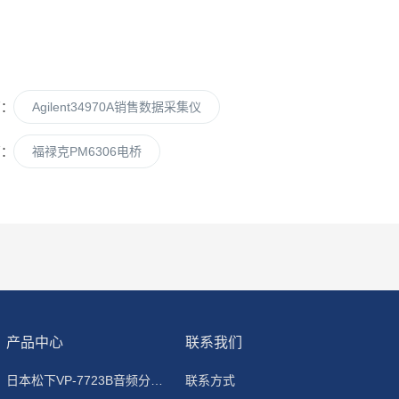
篇：
Agilent34970A销售数据采集仪
篇：
福禄克PM6306电桥
产品中心
联系我们
日本松下VP-7723B音频分析仪
联系方式