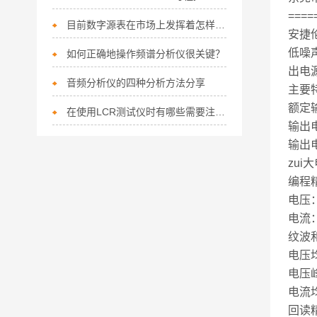
====
目前数字源表在市场上发挥着怎样的作用？
安捷
低噪声
如何正确地操作频谱分析仪很关键？
出电
音频分析仪的四种分析方法分享
主要
额定
在使用LCR测试仪时有哪些需要注意的呢
输出电
输出电
zui大
编程精
电压：0
电流：0
纹波和
电压均
电压峰
电流均
回读精