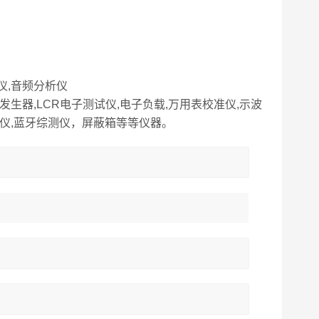
仪,音频分析仪
发生器,LCR电子测试仪,电子负载,万用表校准仪,示波
析仪,蓝牙综测仪，屏蔽箱等等仪器。