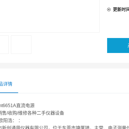
更新时
品详情
ent6651A直流电源
销售/收购/维修各种二手仪器设备
 欧阳浩： ：
市新创通用仪器有限公司，位于东莞市塘厦镇，主营、电子测量仪