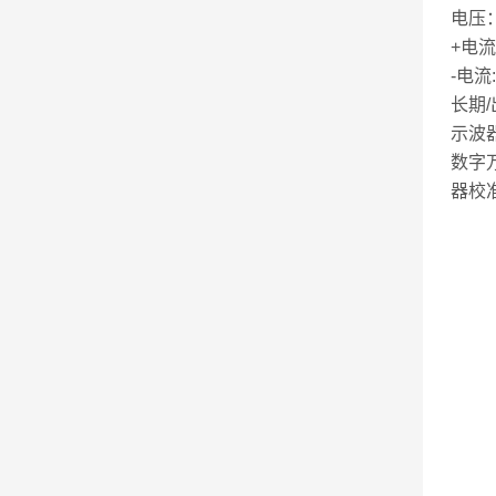
电压：0
+电流：
-电流:
长期/
示波
数字
器校