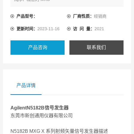
无论您想要线性射频链路还是经过优化的链路预算，MXG
产品型号：
厂商性质：
经销商
都能满足您的需求：相位噪声、ACPR、通道编码等。利
更新时间：
2023-11-16
访 问 量：
2021
用 MXG 大程度地提升您的器件和设计性能
产品咨询
联系我们
产品详情
AgilentN5182B信号发生器
东莞市新创通用仪器有限公司
N5182B MXG X 系列射频矢量信号发生器描述