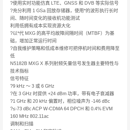
?使用实时功能仿真 LTE、GNSS 和 DVB 等实际信号
?充分利用 1 GSa 回放存储器，使用*的波形执行长时
间、随时间变化的接收机功能测试
利用低拥有成本实现资源大化
?以*代 MXG 的高平均故障间隔时间（MTBF）为基
础，增加正常运行时间
?自我维护策略和低成本维修可把停机时间和费用降至
低
N5182B MXG X 系列射频矢量信号发生器主要特性与
技术指标
信号特征
?9 kHz ～ 3 或 6 GHz
?在 3 GHz 时提供 +24 dBm 功率，带有电子衰减器
?1 GHz 和 20 kHz 偏置时，相位噪声为 -146 dBc
?≤-73 dBc ACP W-CDMA 64 DPCH 和 0.4% EVM
160 MHz 802.11ac
调制和扫描