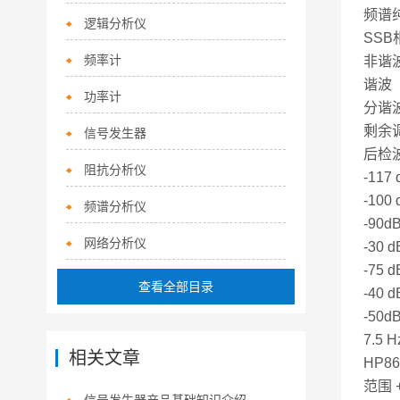
频谱
逻辑分析仪
SSB
频率计
非谐波
谐波
功率计
分谐
剩余调
信号发生器
后检
阻抗分析仪
-117
-100 
频谱分析仪
-90d
网络分析仪
-30 
-75 d
查看全部目录
-40 
-50d
7.5
相关文章
HP8
范围 +