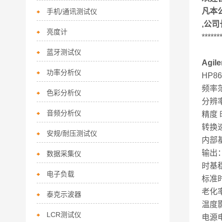
凡本
手机/通讯测试仪
,公
亮度计
******
蓝牙测试仪
Agi
功率分析仪
HP8
频率范围
色彩分析仪
分辨率
音频分析仪
精度 
转换速
安规/耐压测试仪
内部
输出：
数据采集仪
时基
电子负载
标准
老化率 
泰克示波器
温度影响
LCR测试仪
电源电压