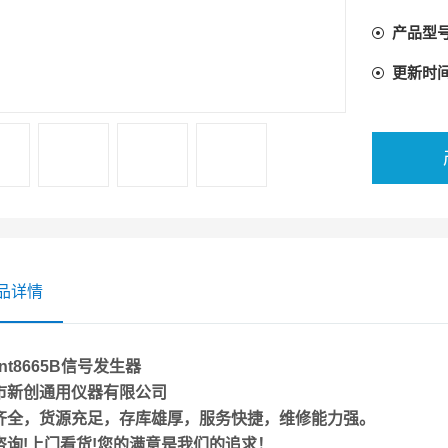
转换速度
产品型
内部基准
输出：10
更新时
50Ω）
时基稳定
标准时基
品详情
lent8665B信号发生器
市新创通用仪器有限公司
齐全，货源充足，存库雄厚，服务快捷，维修能力强。
咨询!上门看货!您的满意是我们的追求！