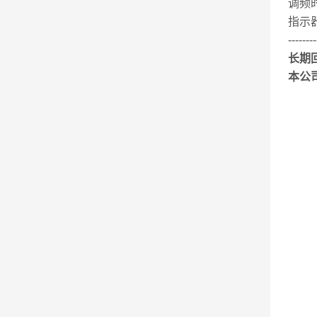
调频时
指示器
--------
长期
本公