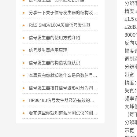
信号发生器产品基础知识介绍
分辨率
精度 ±
分享一下关于信号发生器的结构及工作原理
±1.5
R&S SMBV100A矢量信号发生器
±2dB
3000
信号发生器的使用方式介绍
反向功率
信号发生器应用原理
幅度
调制深
信号发生器的构造功能认识
分辨率
带宽（
本篇看完你就知道什么是函数信号发生器了
精度：
信号发生器按其信号波形可分为四大类
失真：
频率
HP8648B信号发生器经济有效的寻呼机测试新方法
大峰值频
看完这些你就知道蓝牙测试仪的测试模式有哪些了
（每下
分辨率
带宽（3