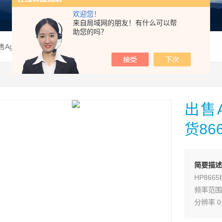
欢迎您！
来自局域网的朋友！有什么可以帮
助您的吗？
售Agilent8665B信号发生器现货8665B*
出售A
货866
简要描述
HP866
频率范围 0
分辨率 0.
精度 时基