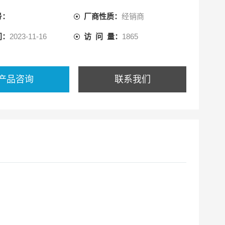
（典型值） ms（选件004）
号：
厂商性质：
经销商
振荡器
 MHz，0.15 Vrms（至50Ω）；（IES）1Vrms（至
间：
2023-11-16
访 问 量：
1865
度
 高稳定度（选件001）
产品咨询
联系我们