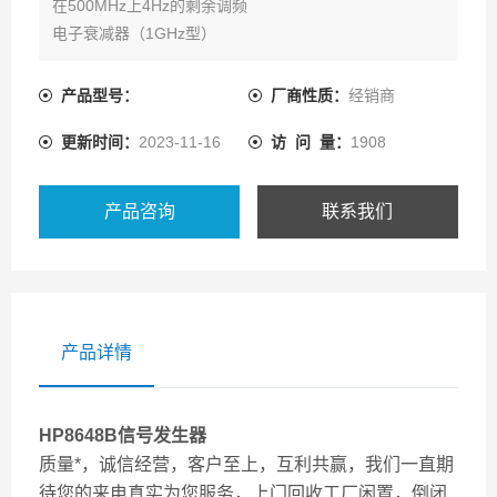
在500MHz上4Hz的剩余调频
电子衰减器（1GHz型）
输出功率为+10+13~－136dBm
操作简单、可靠
产品型号：
厂商性质：
经销商
产生寻呼信令（HP8648A选件1EP）
更新时间：
2023-11-16
访 问 量：
1908
HP8647A和8648ABCD合成信号发生器
经济型信号发生器
产品咨询
联系我们
产品详情
HP8648B信号发生器
质量*，诚信经营，客户至上，互利共赢，我们一直期
待您的来电真实为您服务，上门回收工厂闲置，倒闭