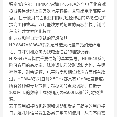
稳定*的性能。HP8647A和HP8648A的全电子化衰减
器很容易处理上百万次幅度转换，且输出电平高度重
复。 便于使用的面板接口能缩短操作者的熟悉过程并
提高工作效率。以功能块方式配置的面板加快了测试
程序的建立并简化操作。
制造业和半自动测试的理想仪器
HP 8647A和8648系列是制造大批量产品如无绳电
话、寻呼机和双向无线电通信台的理想仪器。
HP8647A是提供重要性能的基本型号。HP8648系列
除可选用的高功率、脉冲调制和波形调制之外，在频
率范围、剩余调频、电平精度和相位噪声方面都有改
进。HP8648系列直到2.5GHz都具有±1dB幅度精度。
所有各种型号都提供了超稳定的直流调频、在低于
100 MHz的频率上载频精度为±500Hz和低的射频泄
漏。
若干应用如接收机调谐和调整都受益于简单的用户接
口。这几种信号发生器易于学习和使用，从而不再需