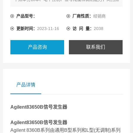
振荡器的速度和方便性结合在一起。它们特别适合于满足
信号仿真、本振和元件或子系统激励响应测试应用日益提
产品型号：
厂商性质：
经销商
高的要求。
更新时间：
2023-11-16
访 问 量：
2038
产品咨询
联系我们
产品详情
Agilent83650B信号发生器
Agilent83650B信号发生器
Agilent 8360B系列由通用B型系列和L型(无调制)系列