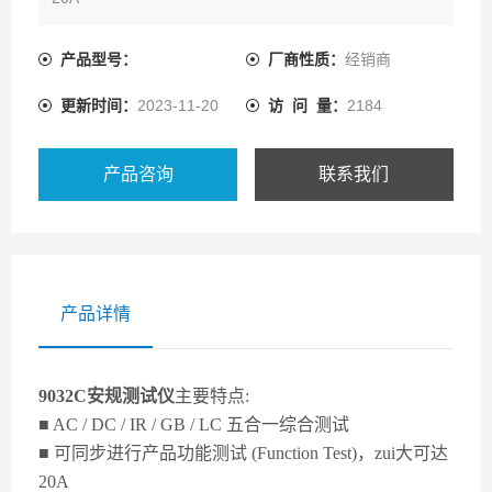
■可程序电压输出及限制值
■OSC开短路侦测
产品型号：
厂商性质：
经销商
■Flashover侦测
更新时间：
2023-11-20
访 问 量：
2184
■人体保护电路
■多种扫描装置支持动态泄漏电流测试
■标准RS232接口
产品咨询
联系我们
■可选
产品详情
9032C安规测试仪
主要特点:
■ AC / DC / IR / GB / LC 五合一综合测试
■ 可同步进行产品功能测试 (Function Test)，zui大可达
20A