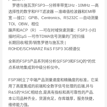
罗德与施瓦茨FSP3—分辨率带宽1Hz - 10MHz —高
选择性的数字和FFT滤波器 —准峰值检波器和EMI带
宽 —接口：GPIB、Centronics、RS232C —自动测量
TOI、OBW、相位
躁声和ACP（R） —可在时域快速测量：FSP3 小扫
描时间1μS —可作TDMA信号测量的门控扫描
长期回收/租赁/销售罗德与施瓦茨 |
ROHDE/SCHWARZ R&S FSP3 3G频谱仪
全新的FSP3产品系列将分析仪FSP3和FSIQ的*的优
点系统地集成到中级分析仪中。
FSP3树立了中端产品测量速度和精确度的标准，它采
用了高度集成的前端和全数字信号处理的后端,并与
R&S的*ASIC相结合,是具有指标和高可靠性的产品.
本公司品种齐全，货源充足，存库雄厚，服务快捷，
维修能力强。