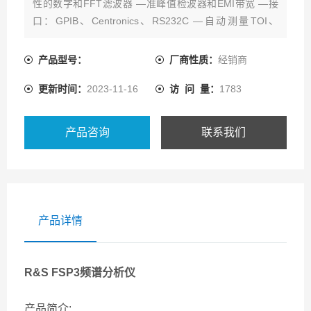
性的数字和FFT滤波器 —准峰值检波器和EMI带宽 —接
口：GPIB、Centronics、RS232C —自动测量TOI、
OBW、相位
躁声和ACP（R） —可在时域快速测量：FSP3 小扫描时
产品型号：
厂商性质：
经销商
间1μS —可作TDMA信号测量的门控扫描
更新时间：
2023-11-16
访 问 量：
1783
长期回收/租赁/销售罗德与施瓦茨
产品咨询
联系我们
产品详情
R&S FSP3频谱分析仪
产品简介: