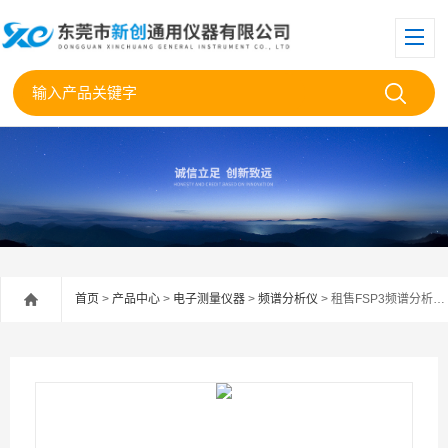
首页
>
产品中心
>
电子测量仪器
>
频谱分析仪
> 租售FSP3频谱分析仪罗德与施瓦茨FSP3