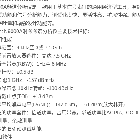
00A频谱分析仪是一款用于基本信号表征的通用经济型工具，有9 kHz
试功能和信号分析能力，测试速度快，灵活性高，扩展性强。能
吞吐量和增强设计功能等。
lent N9000A射频频谱分析仪主要技术指标：
和性能
范围：9 kHz至 3或 7.5 GHz
部前置放大器选件：高达 7.5 GHz
辨率带宽(RBW)：1Hz至 8 MHz
度精度：±0.5 dB
 @1 GHz：-157 dBmHz
位噪声@ 10kHz偏置：-100 dBcHz
阶截止点(TOI)：+13 dBm
示平均噪声电平(DANL)：-142 dBm，-161 dBm(放大器开)
标准的功率套件：信道功率，占用带宽，邻道功率比ACPR、CC
测量、杂散测量
本的 EMI预测试功能
和软件