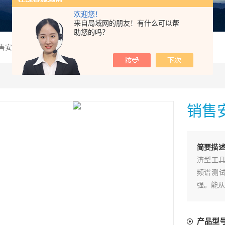
欢迎您！
来自局域网的朋友！有什么可以帮
助您的吗？
销售安捷伦N9000A频谱分析仪
销售
简要描
济型工具，
频谱测
强。能从
吐量和增
产品型