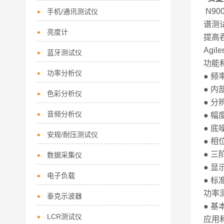
N90
手机/通讯测试仪
谱测
亮度计
提高
Agi
蓝牙测试仪
功能
功率分析仪
● 频率
● 内
色彩分析仪
● 分
音频分析仪
● 幅
● 底噪
安规/耐压测试仪
● 相
● 三
数据采集仪
● 显
电子负载
● 
功率
泰克示波器
● 基
LCR测试仪
应用