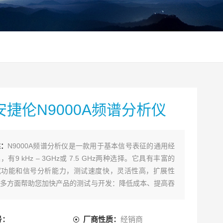
安捷伦N9000A频谱分析仪
述：
N9000A频谱分析仪是一款用于基本信号表征的通用经
有9 kHz – 3GHz或 7.5 GHz两种选择。它具有丰富的
试功能和信号分析能力，测试速度快，灵活性高，扩展性
多方面帮助您加快产品的测试与开发：降低成本、提高吞
强设计功能等。
号：
厂商性质：
经销商