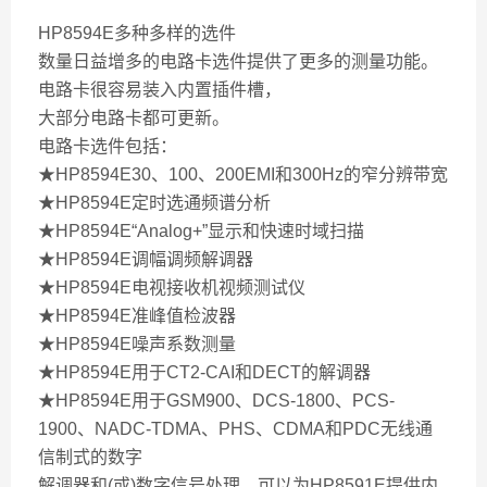
HP8594E多种多样的选件
数量日益增多的电路卡选件提供了更多的测量功能。
电路卡很容易装入内置插件槽，
大部分电路卡都可更新。
电路卡选件包括：
★HP8594E30、100、200EMI和300Hz的窄分辨带宽
★HP8594E定时选通频谱分析
★HP8594E“Analog+”显示和快速时域扫描
★HP8594E调幅调频解调器
★HP8594E电视接收机视频测试仪
★HP8594E准峰值检波器
★HP8594E噪声系数测量
★HP8594E用于CT2-CAI和DECT的解调器
★HP8594E用于GSM900、DCS-1800、PCS-
1900、NADC-TDMA、PHS、CDMA和PDC无线通
信制式的数字
解调器和(或)数字信号处理。可以为HP8591E提供内