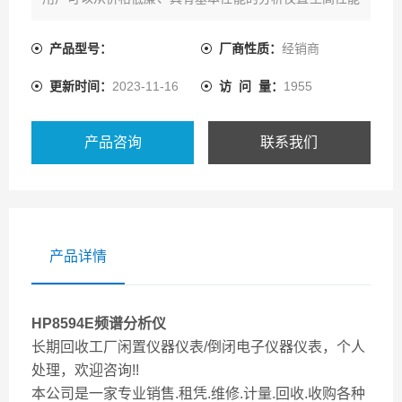
分析仪中进行挑选，无论选择哪种分析仪，
都会感觉到HP8590E系列频谱分析仪便于使用且高度可
产品型号：
厂商性质：
经销商
靠。这些仪器的可扩展特性使之很容易通过配置
更新时间：
2023-11-16
访 问 量：
1955
来满足用户日益提高的测量要求。
产品咨询
联系我们
产品详情
HP8594E频谱分析仪
长期回收工厂闲置仪器仪表/倒闭电子仪器仪表，个人
处理，欢迎咨询!!
本公司是一家专业销售.租凭.维修.计量.回收.收购各种